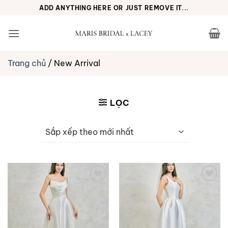
Bỏ
ADD ANYTHING HERE OR JUST REMOVE IT...
qua
nội
dung
Trang chủ
/
New Arrival
LỌC
Yêu
Yêu
thích
thích