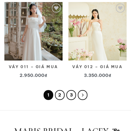
Yêu
Yêu
thích
thích
VÁY 011 – GIÁ MUA
VÁY 012 – GIÁ MUA
2.950.000
₫
3.350.000
₫
1
2
3
"Be