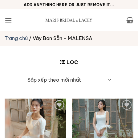
Bỏ
ADD ANYTHING HERE OR JUST REMOVE IT...
qua
nội
dung
Trang chủ
/
Váy Bán Sẵn - MALENSA
LỌC
Yêu
Yêu
thích
thích