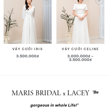
Yêu
Yêu
thích
thích
VÁY CƯỚI IRIS
VÁY CƯỚI CELINE
3.500.000
₫
3.000.000
₫
–
Khoảng
3.500.000
₫
giá:
Sản
từ
Sản
phẩm
3.000.0
phẩm
đến
này
3.500.0
này
có
có
nhiều
nhiều
biến
"Be
biến
thể.
thể.
Các
Các
gorgeous in whole Life!"
tùy