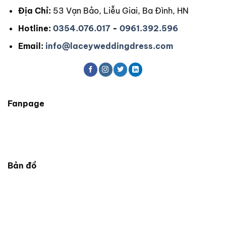
tùy
chọn
Địa Chỉ:
53 Vạn Bảo, Liễu Giai, Ba Đình, HN
chọn
có
có
thể
Hotline:
0354.076.017
-
0961.392.596
thể
được
được
Email:
info@laceyweddingdress.com
chọn
chọn
trên
trên
trang
trang
sản
sản
phẩm
phẩm
Fanpage
Bản đồ