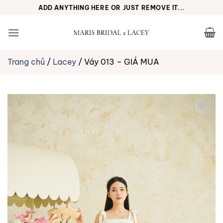
Bỏ
ADD ANYTHING HERE OR JUST REMOVE IT...
qua
nội
dung
Trang chủ
/
Lacey
/
Váy 013 – GIÁ MUA
Yêu
thích