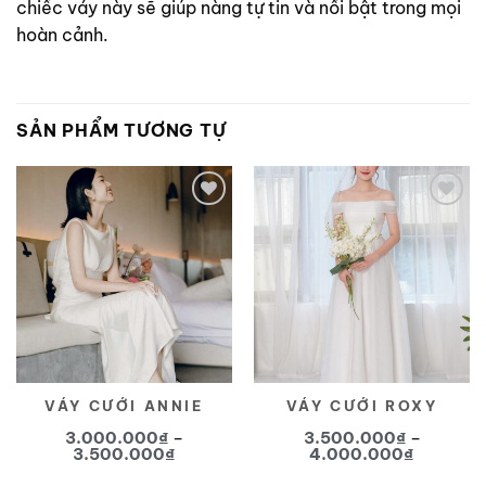
chiếc váy này sẽ giúp nàng tự tin và nổi bật trong mọi
hoàn cảnh.
SẢN PHẨM TƯƠNG TỰ
Yêu
Yêu
thích
thích
VÁY CƯỚI ANNIE
VÁY CƯỚI ROXY
3.000.000
₫
–
3.500.000
₫
–
Khoảng
Khoảng
3.500.000
₫
4.000.000
₫
giá:
giá:
từ
từ