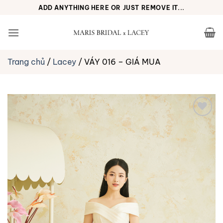
Bỏ
ADD ANYTHING HERE OR JUST REMOVE IT...
qua
nội
dung
Trang chủ
/
Lacey
/
VÁY 016 – GIÁ MUA
Yêu
thích