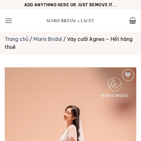
Bỏ
ADD ANYTHING HERE OR JUST REMOVE IT...
qua
nội
dung
Trang chủ
/
Maris Bridal
/
Váy cưới Agnes – Hết hàng
thuê
Yêu
thích