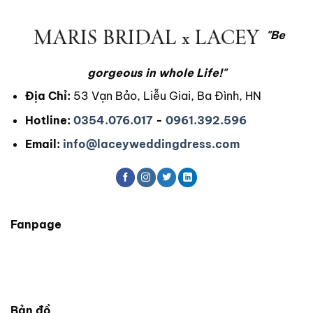
"Be
gorgeous in whole Life!"
Địa Chỉ:
53 Vạn Bảo, Liễu Giai, Ba Đình, HN
Hotline:
0354.076.017
-
0961.392.596
Email:
info@laceyweddingdress.com
Fanpage
Bản đồ