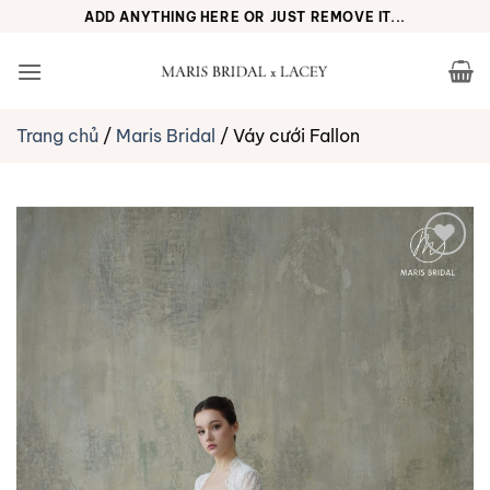
Bỏ
ADD ANYTHING HERE OR JUST REMOVE IT...
qua
nội
dung
Trang chủ
/
Maris Bridal
/
Váy cưới Fallon
Yêu
thích