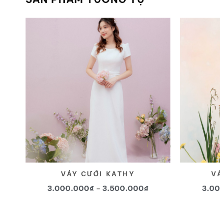
Yêu
thích
VÁY CƯỚI KATHY
V
Khoảng
3.000.000
₫
–
3.500.000
₫
3.0
giá:
từ
Sản
3.000.000₫
đến
phẩm