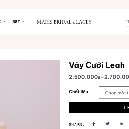
T
K
BST
k
Váy Cưới Leah
2.500.000
–
2.700.0
₫
Khoảng
Yêu
giá:
thích
từ
Chất liệu
2.500.000₫
đến
2.700.000₫
T
SHARE: