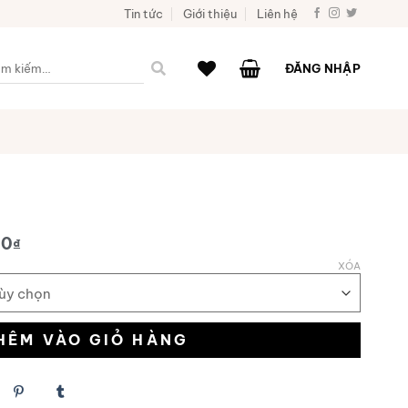
Tin tức
Giới thiệu
Liên hệ
ìm
ĐĂNG NHẬP
iếm:
00
₫
XÓA
HÊM VÀO GIỎ HÀNG