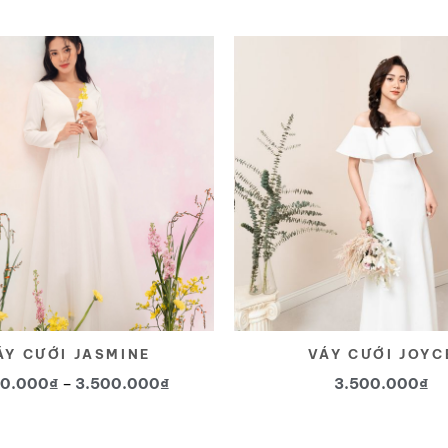
Yêu
thích
ÁY CƯỚI JASMINE
VÁY CƯỚI JOYC
Khoảng
00.000
₫
–
3.500.000
₫
3.500.000
₫
giá:
từ
Sản
Sản
3.000.000₫
đến
phẩm
phẩm