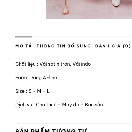
MÔ TẢ
THÔNG TIN BỔ SUNG
ĐÁNH GIÁ (0)
Chất liệu : Vải satin trơn, Vải indo
Form: Dáng A-line
Size : S – M – L
Dịch vụ : Cho thuê – May đo – Bán sẵn
SẢN PHẨM TƯƠNG TỰ