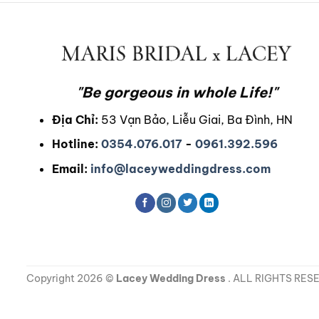
3.500.000₫
này
có
nhiều
biến
thể.
"Be gorgeous in whole Life!"
Các
tùy
Địa Chỉ:
53 Vạn Bảo, Liễu Giai, Ba Đình, HN
chọn
Hotline:
0354.076.017
-
0961.392.596
có
thể
Email:
info@laceyweddingdress.com
được
chọn
trên
trang
sản
phẩm
Copyright 2026 ©
Lacey Wedding Dress
. ALL RIGHTS RES