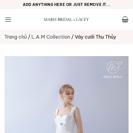
Bỏ
ADD ANYTHING HERE OR JUST REMOVE IT...
qua
nội
dung
Trang chủ
/
L.A.M Collection
/
Váy cưới Thu Thủy
Yêu
thích