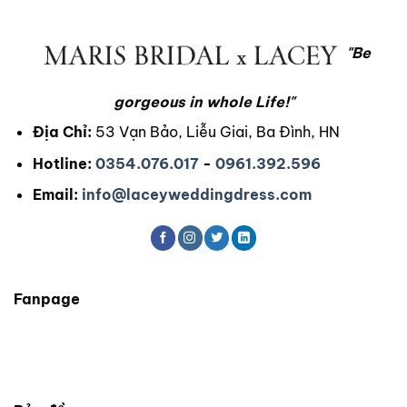
"Be
gorgeous in whole Life!"
Địa Chỉ:
53 Vạn Bảo, Liễu Giai, Ba Đình, HN
Hotline:
0354.076.017
-
0961.392.596
Email:
info@laceyweddingdress.com
Fanpage