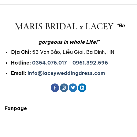
"Be
gorgeous in whole Life!"
Địa Chỉ:
53 Vạn Bảo, Liễu Giai, Ba Đình, HN
Hotline:
0354.076.017
-
0961.392.596
Email:
info@laceyweddingdress.com
Fanpage