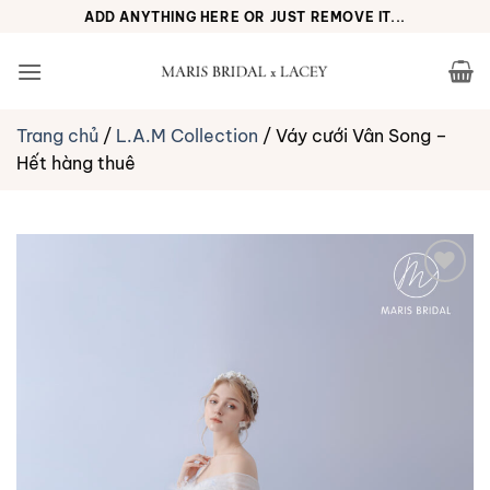
Bỏ
ADD ANYTHING HERE OR JUST REMOVE IT...
qua
nội
dung
Trang chủ
/
L.A.M Collection
/
Váy cưới Vân Song –
Hết hàng thuê
Yêu
thích