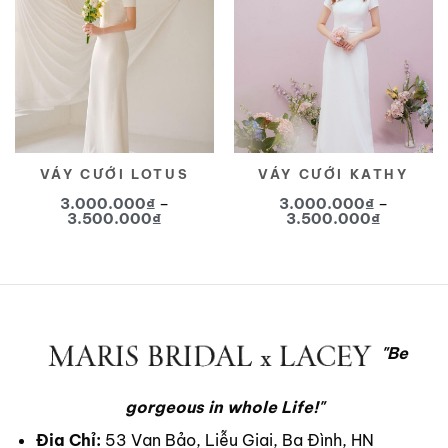
Yêu
Yêu
thích
thích
VÁY CƯỚI LOTUS
VÁY CƯỚI KATHY
3.000.000
₫
–
3.000.000
₫
–
Khoảng
Khoảng
3.500.000
₫
3.500.000
₫
giá:
giá:
từ
từ
Sản
Sản
3.000.000₫
3.000.0
phẩm
phẩm
đến
đến
3.500.000₫
3.500.0
này
này
có
có
nhiều
nhiều
"Be
biến
biến
thể.
thể.
Các
Các
gorgeous in whole Life!"
tùy
tùy
Địa Chỉ:
53 Vạn Bảo, Liễu Giai, Ba Đình, HN
chọn
chọn