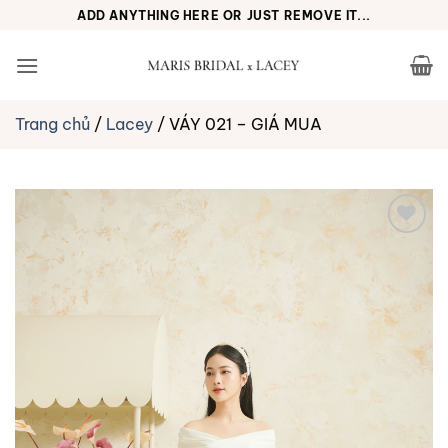
Bỏ
ADD ANYTHING HERE OR JUST REMOVE IT...
qua
nội
dung
Trang chủ
/
Lacey
/
VÁY 021 – GIÁ MUA
Yêu
thích