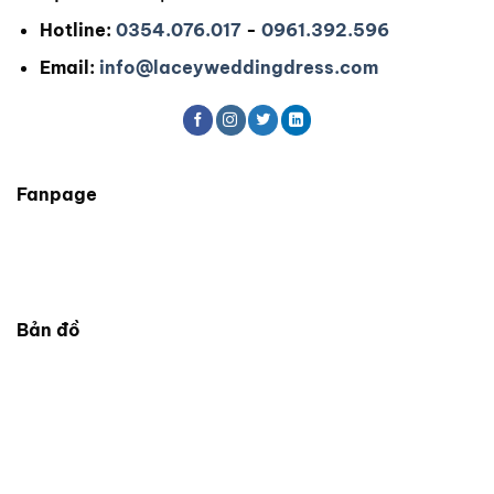
có
có
Hotline:
0354.076.017
-
0961.392.596
thể
thể
được
được
Email:
info@laceyweddingdress.com
chọn
chọn
trên
trên
trang
trang
sản
sản
phẩm
phẩm
Fanpage
Bản đồ